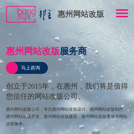
惠州网站改版
惠州网站改版
服务商
马上咨询
创立于2015年，在惠州，我们将是值得
您信任的网站改版公司。
惠州网站改版公司，专注惠州网站改版设计、惠州网站改版制作、
惠州网站改版开发、惠州网站改版建设、惠州网站改版重做等网站
改版服务。