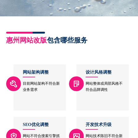
惠州网站改版
包含哪些服务
网站架构调整
设计风格调整
目前网站架构不符合新
网站整体或局部风格不
业务需求
符合品牌调性
SEO优化调整
开发技术升级
网站不符合搜索引擎抓
网站技术陈旧不符合新