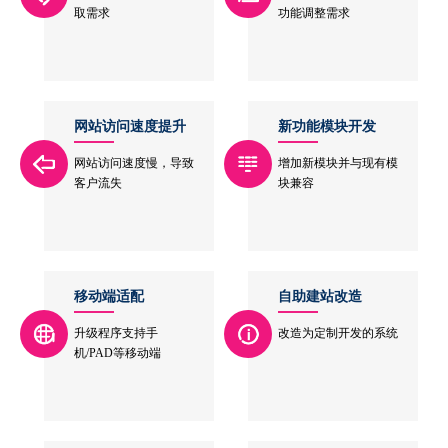
取需求
功能调整需求
网站访问速度提升
新功能模块开发
网站访问速度慢，导致
增加新模块并与现有模
客户流失
块兼容
移动端适配
自助建站改造
升级程序支持手
改造为定制开发的系统
机/PAD等移动端