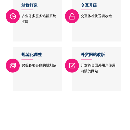
站群打造
交互升级
多业务多服务站群系统
交互体检及逻辑改造
搭建
规范化调整
外贸网站改版
实现各项参数的规划范
开发符合国外用户使用
习惯的网站