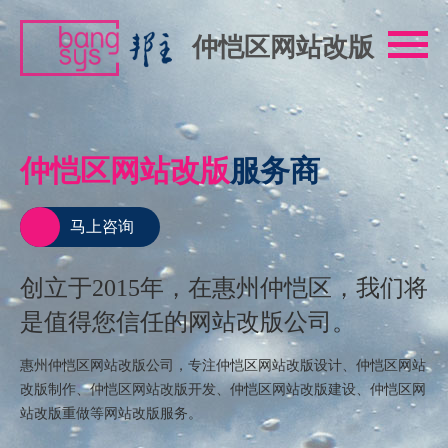
仲恺区网站改版
仲恺区网站改版
服务商
马上咨询
创立于2015年，在惠州仲恺区，我们将
是值得您信任的网站改版公司。
惠州仲恺区网站改版公司，专注仲恺区网站改版设计、仲恺区网站
改版制作、仲恺区网站改版开发、仲恺区网站改版建设、仲恺区网
站改版重做等网站改版服务。